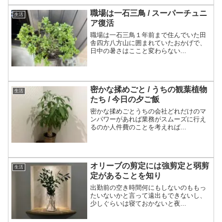
職場は一石三鳥 / スーパーチュニ
生活
ア復活
職場は一石三鳥１年前まで住んでいた田
舎四方八方山に囲まれていたおかげで、
日中の暑さはここと変わらない...
密かな揉めごと / うちの観葉植物
生活
たち / 今日の夕ご飯
密かな揉めごとうちの会社どれだけのマ
ンパワーがあれば業務がスムーズに行え
るのか人件費のことを考えれば...
オリーブの剪定には強剪定と弱剪
生活
定があることを知り
出勤前の空き時間何にもしないのももっ
たいないかと言って遠出もできないし、
少しぐらいは寝ておかないと夜...