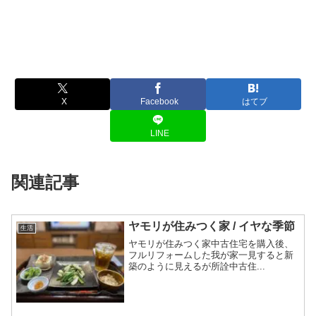
X
Facebook
はてブ
LINE
関連記事
ヤモリが住みつく家 / イヤな季節
生活
ヤモリが住みつく家中古住宅を購入後、
フルリフォームした我が家一見すると新
築のように見えるが所詮中古住...