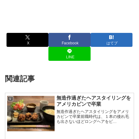
X
Facebook
はてブ
LINE
関連記事
無造作過ぎたヘアスタイリングを
髪
アメリカピンで卒業
無造作過ぎたヘアスタイリングをアメリ
カピンで卒業前職時代は、１本の後れ毛
も出さないほどロングヘアをピ...