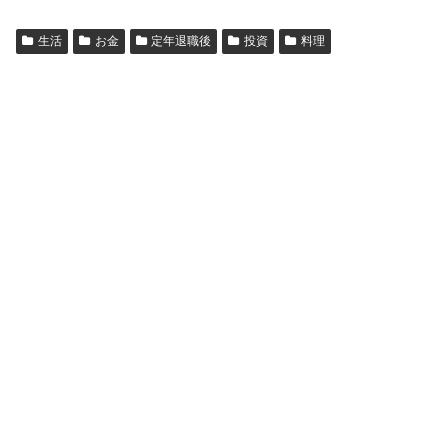
生活
お金
定年退職後
投資
料理