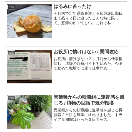
はるみに首ったけ
生活
今月末で定年退職を迎える私最終出勤日
まで残り２日と迫ったこんな時に限っ
て、怒涛の如く忙しい。これは私...
お役所に情けはない / 質問攻め
生活
お役所に情けはない２ヶ月前から仕事復
帰し、清掃の時短バイトを始めた。今ま
で勤めた職場では度々仕事辞め...
異業種からの転職組に連帯感を感
生活
じる / 植物の世話で気分転換
異業種からの転職組に連帯感を感じる再
就職２日目も無事に終わりました。トラ
イアル期間はたった３日間その...