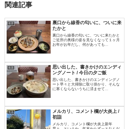
関連記事
裏口から線香の匂いに、ついに来
生活
たかと
裏口から線香の匂いに、ついに来たかと
ご近所の奥様の姿を見なくなって１ヶ月
お年がお年だし、何があっても...
思い出した、書きかけのエンディ
生活
ングノート / 今日の夕ご飯
思い出した、書きかけのエンディングノ
ート早々と大掃除に取り掛かり、そんな
に寒くならないうちに済ませて...
メルカリ、コメント欄が大炎上 /
生活
初詣
メルカリ、コメント欄が大炎上新年
早々、というか、年末からずっとなんだ