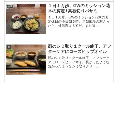
１日１万歩、GWのミッション花
生活
木の剪定 / 高枝切りバサミ
１日１万歩、GWのミッション花木の剪
定休日の今日朝６時、早朝散歩の寒さっ
たら、外気温は６℃だ。すれ違...
顔のシミ取り１クール終了、アフ
肌
ターケアにローズヒップオイル
顔のシミ取り１クール終了、アフターケ
アにローズヒップオイル長かったような
短かったようなシミ取りクリー...