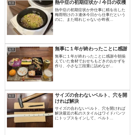
熱中症の初期症状か / 今日の収穫
生活
熱中症の初期症状か外仕事に精を出した
梅雨明けの３連休今日から仕事だという
のに、また晴れじゃないか昨夜...
無事に１年が終わったことに感謝
生活
無事に１年が終わったことに感謝今朝揃
えていた食材でおせちもどきのおかずを
作り、小さな三段重に詰めなが...
サイズの合わないベルト、穴を開
生活
ければ解決
サイズの合わないベルト、穴を開ければ
解決最近の私のスタイルはワイドパンツ
にトップスをインして、ベルト...