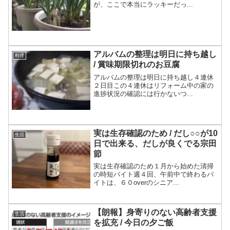
が、ここで本当にラッキーだっ...
アルバムの整理は明日に持ち越し
料理
/ 賞味期限切れのお豆腐
アルバムの整理は明日に持ち越し４連休
２日目この４連休はリフォーム中の家の
進捗状況の確認には行かないつ...
実は生存確認のため / だし○○が10
生活
日で出来る、だしが良くでる宗田
節
実は生存確認のため１月から始めた清掃
の時短バイト週４回、午前中で終わるバ
イトは、６０overのシニア...
【朗報】身寄りのない高齢者支援
生活
を拡充 / 今日の夕ご飯